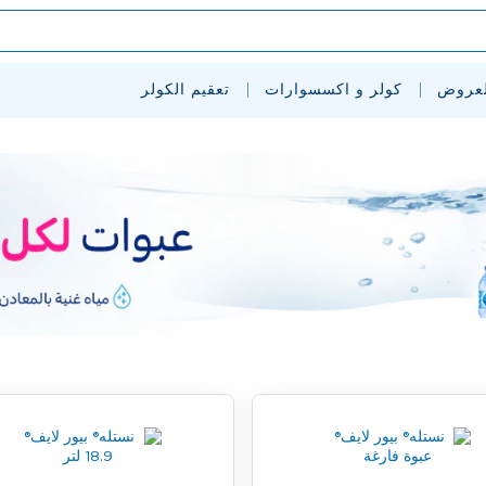
لعروض
كولر و اكسسوارات
تعقيم الكولر