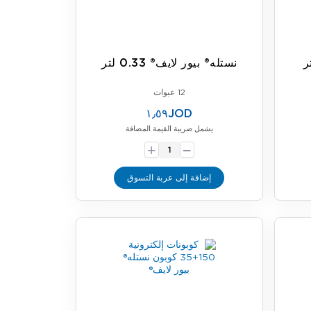
نستله® بيور لايف® 0.33 لتر
12 عبوات
١٫٥٩JOD
يشمل ضريبة القيمة المضافة
-
+
إضافة إلى عربة التسوق