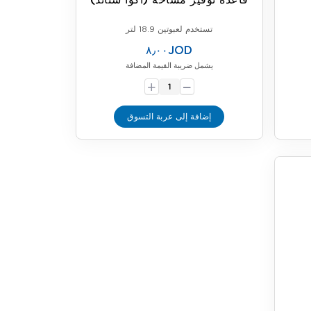
قاعدة توفير مساحة (أكوا ستاند)
تستخدم لعبوتين 18.9 لتر
٨٫٠٠JOD
يشمل ضريبة القيمة المضافة
-
+
إضافة إلى عربة التسوق