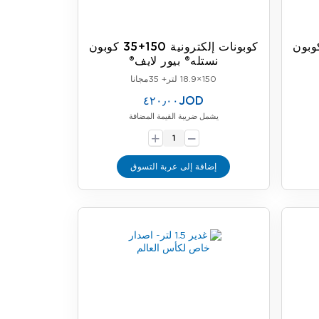
إلكترونية 100+15 كوبون
كوبونات إلكترونية 150+35 كوبون
نستله® بيور لايف®
150×18.9 لتر+ 35مجانا
٤٢٠٫٠٠JOD
يشمل ضريبة القيمة المضافة
-
+
إضافة إلى عربة التسوق