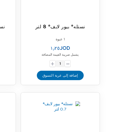
نستله® بيور لايف® 8 لتر
نست
1 عبوة
١٫٢٥JOD
يشمل ضريبة القيمة المضافة
-
+
إضافة إلى عربة التسوق