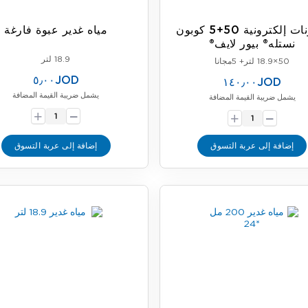
كوبونات إلكترونية 50+5 كوبون
مياه غدير عبوة فارغة
نستله® بيور لايف®
18.9 لتر
50×18.9 لتر+ 5مجانا
٥٫٠٠JOD
١٤٠٫٠٠JOD
يشمل ضريبة القيمة المضافة
-
يشمل ضريبة القيمة المضافة
-
+
+
إضافة إلى عربة التسوق
إضافة إلى عربة التسوق