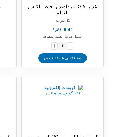
غدير 0.5 لتر-اصدار خاص لكأس
مي
العالم
12 عبوات
١٫٧٨JOD
يشمل ضريبة القيمة المضافة
-
+
إضافة إلى عربة التسوق