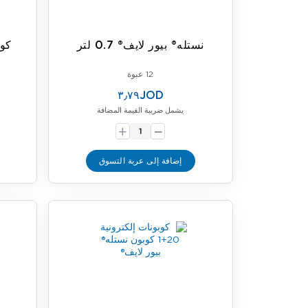
نستله® بيور لايف® 0.7 لتر
12 عبوة
٣٫٧٩JOD
يشمل ضريبة القيمة المضافة
-
+
إضافة إلى عربة التسوق