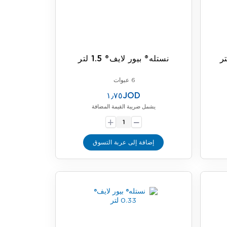
نستله® بيور لايف® 1.5 لتر
6 عبوات
١٫٧٥JOD
يشمل ضريبة القيمة المضافة
-
+
إضافة إلى عربة التسوق