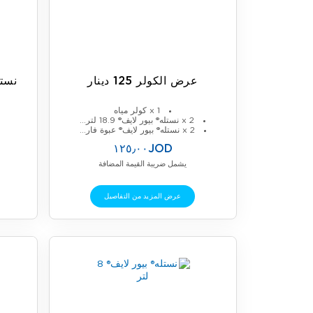
عرض الكولر 125 دينار
نستل
1 x كولر مياه
2 x نستله® بيور لايف® 18.9 لتر...
2 x نستله® بيور لايف® عبوة فار...
١٢٥٫٠٠JOD
يشمل ضريبة القيمة المضافة
عرض المزيد من التفاصيل