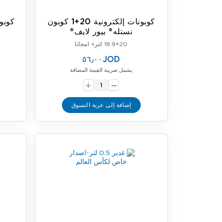
كوبونات إلكترونية 20+1 كوبون
نستله® بيور لايف®
20×18.9 لتر+ 1مجانا
٥٦٫٠٠JOD
يشمل ضريبة القيمة المضافة
-
+
إضافة إلى عربة التسوق