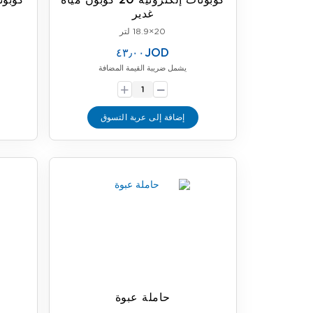
كوبونات إلكترونية 20 كوبون مياه
غدير
20×18.9 لتر
٤٣٫٠٠JOD
يشمل ضريبة القيمة المضافة
-
+
إضافة إلى عربة التسوق
حاملة عبوة