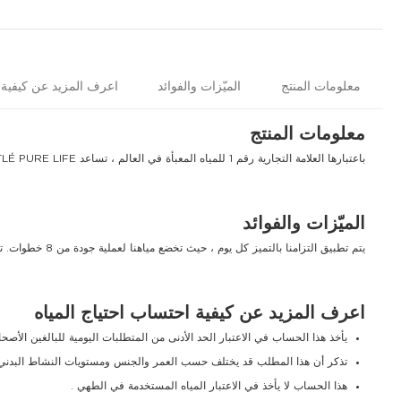
معلومات المنتج
الميّزات والفوائد
اعرف المزيد عن كيفية ا
معلومات المنتج
باعتبارها العلامة التجارية رقم 1 للمياه المعبأة في العالم ، تساعد NESTLÉ PURE LIFE العائلات على عيش حياة أكثر صحة من خلال تعزيز الترطيب الصحي. لذا ، اجعل من مياه نستله بيور لايف المعبأة جزءًا من روتين عائلتك بشرب 8 أكواب يوميًا من الماء
الميّزات والفوائد
يتم تطبيق التزامنا بالتميز كل يوم ، حيث تخضع مياهنا لعملية جودة من 8 خطوات. تتبع نستله بيور لايف معايير نستله الدولية لتوفير أفضل جودة للمياه لعملائها.
اعرف المزيد عن كيفية احتساب احتياج المياه
يأخذ هذا الحساب في الاعتبار الحد الأدنى من المتطلبات اليومية للبالغين الأصح
تذكر أن هذا المطلب قد يختلف حسب العمر والجنس ومستويات النشاط البدني
هذا الحساب لا يأخذ في الاعتبار المياه المستخدمة في الطهي .