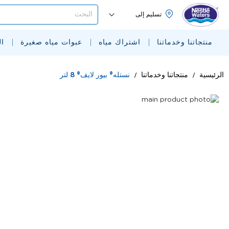
البحث
منتجاتنا وخدماتنا
اشتراك مياه
عبوات مياه صغيرة
ا
الرئيسية
منتجاتنا وخدماتنا
نستله® بيور لايف® 8 لتر
Skip
Skip
to
the
to
end
the
beginning
of
the
of
images
the
images
gallery
gallery