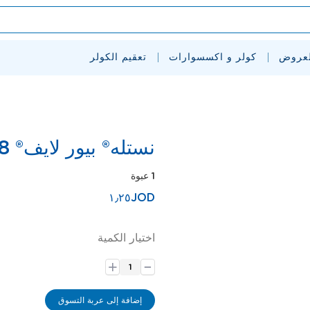
لعروض
كولر و اكسسوارات
تعقيم الكولر
نستله® بيور لايف® 8 لتر
1 عبوة
١٫٢٥JOD
اختيار الكمية
-
+
إضافة إلى عربة التسوق