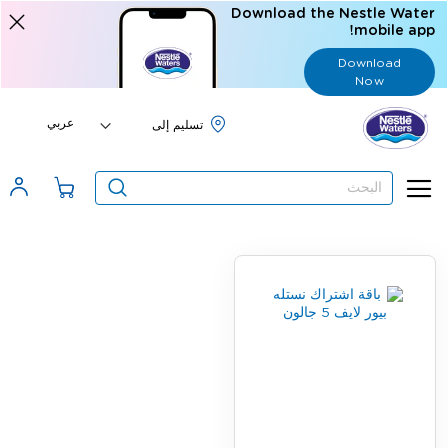
Download the Nestle Water
mobile app!
Download
Now
Language
عربي
البحث