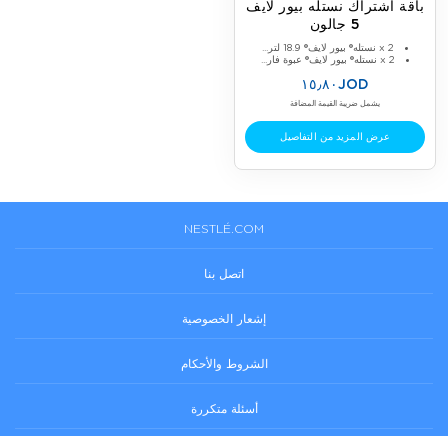
باقة اشتراك نستله بيور لايف
5 جالون
2 x نستله® بيور لايف® 18.9 لتر...
2 x نستله® بيور لايف® عبوة فار...
١٥٫٨٠JOD
يشمل ضريبة القيمة المضافة
عرض المزيد من التفاصيل
NESTLÉ.COM
اتصل بنا
إشعار الخصوصية
الشروط والأحكام
أسئلة متكررة